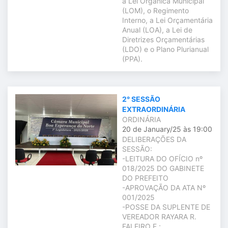
a Lei Orgânica Municipal
(LOM), o Regimento
Interno, a Lei Orçamentária
Anual (LOA), a Lei de
Diretrizes Orçamentárias
(LDO) e o Plano Plurianual
(PPA).
2° SESSÃO
EXTRAORDINÁRIA
ORDINÁRIA
20 de January/25 às 19:00
DELIBERAÇÕES DA
SESSÃO:
-LEITURA DO OFÍCIO nº
018/2025 DO GABINETE
DO PREFEITO
-APROVAÇÃO DA ATA Nº
001/2025
-POSSE DA SUPLENTE DE
VEREADOR RAYARA R.
FALEIRO F.;